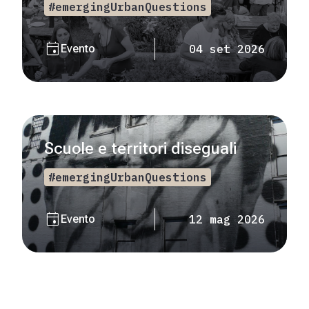
#emergingUrbanQuestions
event
Evento
04 set 2026
Scuole e territori diseguali
#emergingUrbanQuestions
event
Evento
12 mag 2026