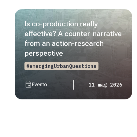
Is co-production really
effective? A counter-narrative
from an action-research
perspective
#emergingUrbanQuestions
event
Evento
11 mag 2026