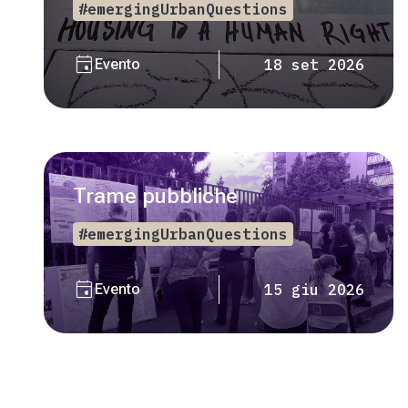
#emergingUrbanQuestions
event
Evento
18 set 2026
Trame pubbliche
#emergingUrbanQuestions
event
Evento
15 giu 2026