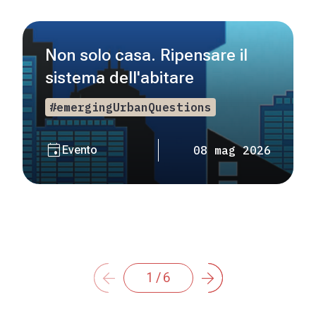
Non solo casa. Ripensare il
sistema dell'abitare
#emergingUrbanQuestions
event
Evento
08 mag 2026
arrow_back
arrow_forward
1 / 6