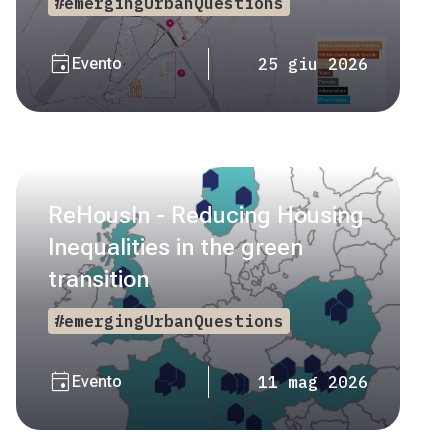
#emergingUrbanQuestions
event
Evento
25 giu 2026
ReHousIn - Reducing Housing
Inequalities in the green
transition
#emergingUrbanQuestions
event
Evento
11 mag 2026