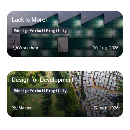
Lack is More!
#designForAntiFragility
school
10 lug 2026
Workshop
Design for Development
#designForAntiFragility
history_edu
17 mar 2026
Master