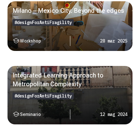
Milano – Mexico City. Beyond the edges
#designForAntiFragility
school
28 mar 2025
Workshop
Integrated Learning Approach to
Metropolitan Complexity
#designForAntiFragility
school
12 mag 2024
Seminario