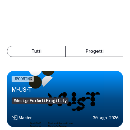
Tutti
Progetti
UPCOMING
M-US-T
#designForAntiFragility
history_edu
30 ago 2026
Master