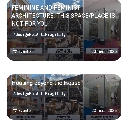
FEMININE AND FEMINIST
ARCHITECTURE. THIS SPACE/PLACE IS
NOT FOR YOU
#designForAntiFragility
event
23 mar 2026
Evento
Housing beyond the House
#designForAntiFragility
event
23 mar 2026
Evento