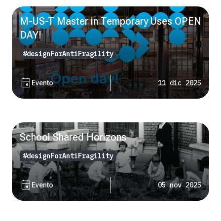
M-US-T Master in Temporary Uses OPEN
DAY!
#designForAntiFragility
event
11 dic 2025
Evento
School Shared Horizons
#designForAntiFragility
event
05 nov 2025
Evento