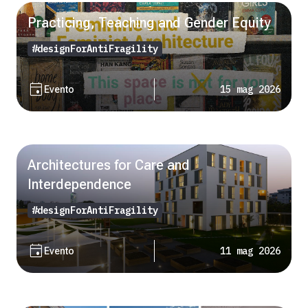
Practicing, Teaching and Gender Equity
#designForAntiFragility
event
15 mag 2026
Evento
Architectures for Care and
Interdependence
#designForAntiFragility
event
11 mag 2026
Evento