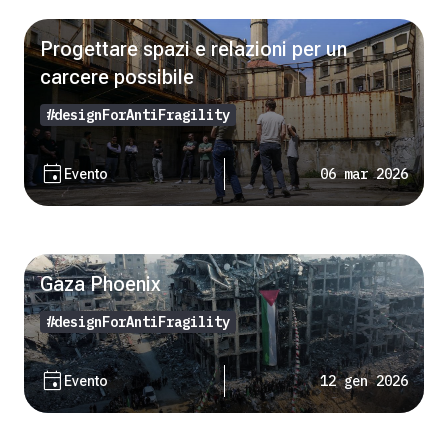
Progettare spazi e relazioni per un
carcere possibile
#designForAntiFragility
event
06 mar 2026
Evento
Gaza Phoenix
#designForAntiFragility
event
12 gen 2026
Evento