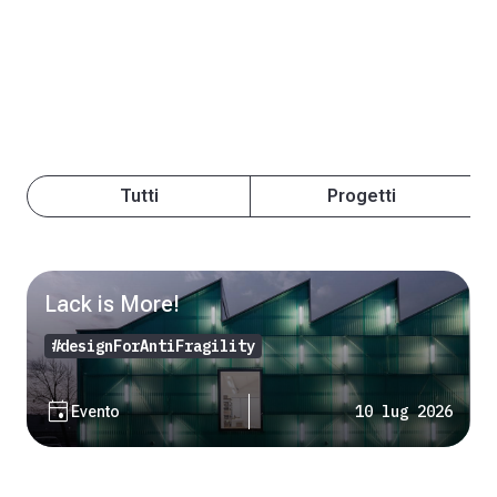
Tutti
Progetti
Lack is More!
#designForAntiFragility
event
10 lug 2026
Evento