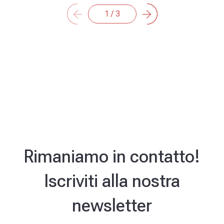
arrow_back
arrow_forward
1 / 3
Rimaniamo in contatto!
Iscriviti alla nostra
newsletter