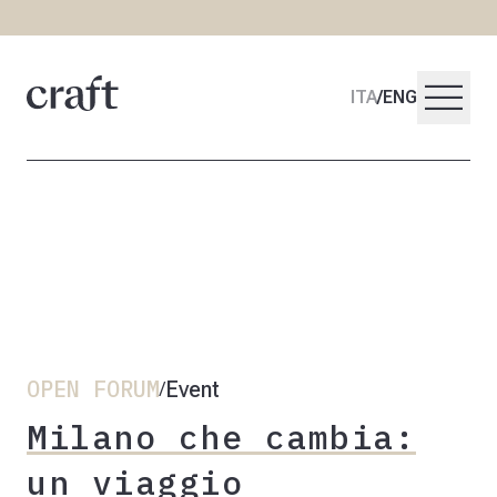
menu
ITA
/
ENG
OPEN FORUM
Event
/
Milano che cambia:
un viaggio