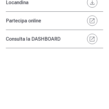
download
Locandina
open_in_new
Partecipa online
open_in_new
Consulta la DASHBOARD