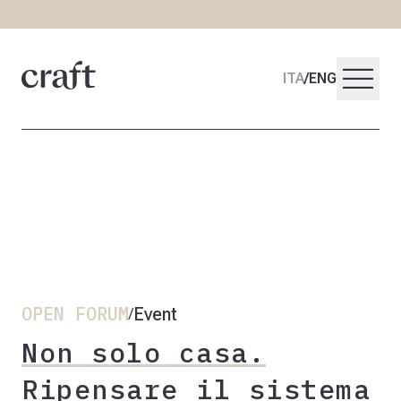
menu
ITA
/
ENG
OPEN FORUM
Event
/
Non solo casa.
Ripensare il sistema