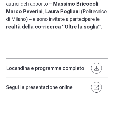
autrici del rapporto –
Massimo Bricocoli
,
Marco Peverini
,
Laura
Pogliani
(Politecnico
di Milano)
–
e sono invitate a partecipare le
realtà della co-ricerca “Oltre la soglia”
.
download
Locandina e programma completo
open_in_new
Segui la presentazione online