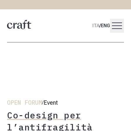
menu
ITA
/
ENG
OPEN FORUM
Event
/
Co-design per
l’antifragilità