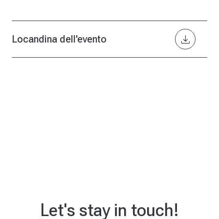
download
Locandina dell'evento
Let's stay in touch!