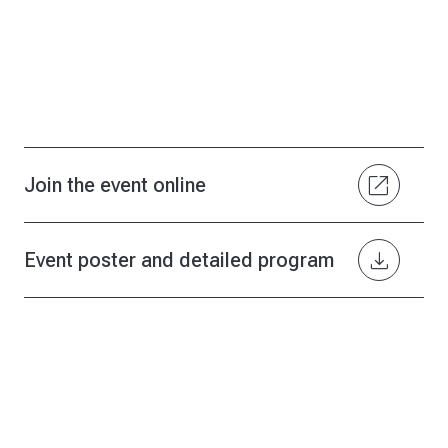
open_in_new
Join the event online
download
Event poster and detailed program