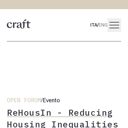
menu
ITA
/
ENG
OPEN FORUM
Evento
/
ReHousIn - Reducing
Housing Inequalities