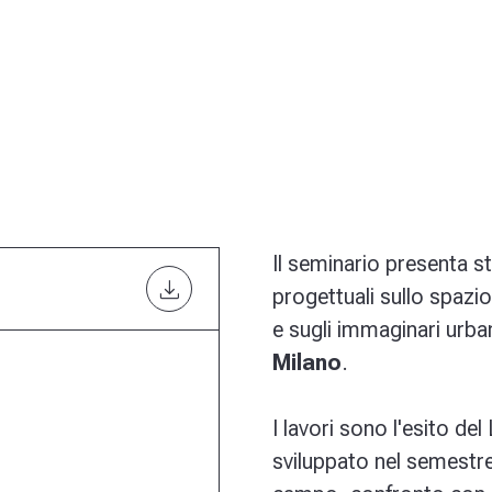
Il seminario presenta s
download
progettuali sullo spazio 
e sugli immaginari urban
Milano
.
I lavori sono l'esito de
sviluppato nel semestre