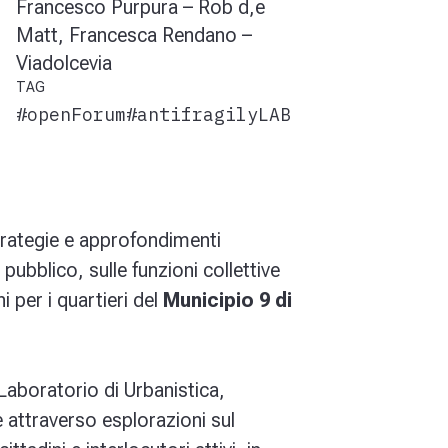
Francesco Purpura – Rob d,e
Matt, Francesca Rendano –
Viadolcevia
TAG
#openForum
#antifragilyLAB
trategie e approfondimenti
pubblico, sulle funzioni collettive
i per i quartieri del
Municipio 9 di
l Laboratorio di Urbanistica,
 attraverso esplorazioni sul