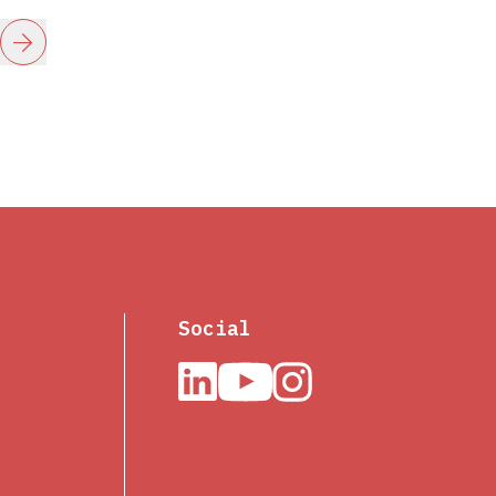
arrow_forward
Social