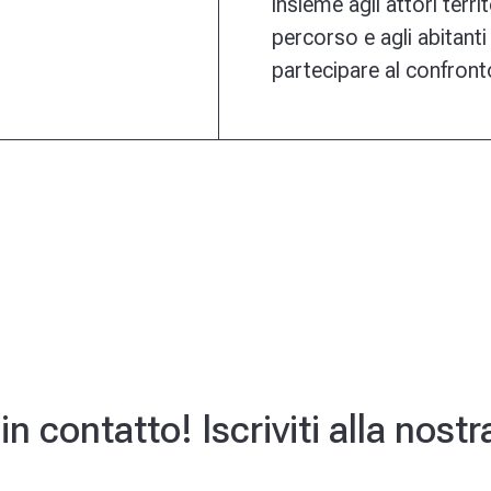
insieme agli attori terri
percorso e agli abitanti d
partecipare al confront
 contatto! Iscriviti alla nost