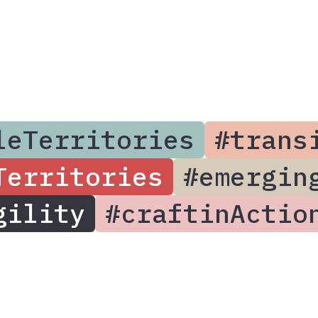
leTerritories
#trans
Territories
#emergin
gility
#craftinActio