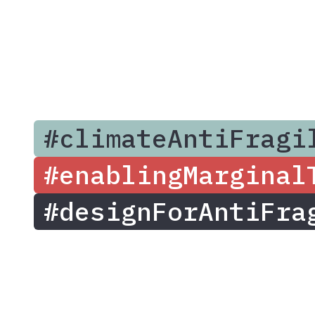
#climateAntiFragi
#enablingMarginal
#designForAntiFra