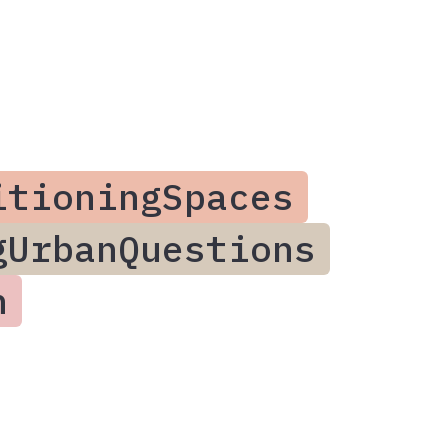
itioningSpaces
gUrbanQuestions
n