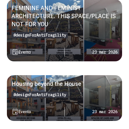
FEMININE AND FEMINIST
ARCHITECTURE. THIS SPACE/PLACE IS
NOT FOR YOU
#designForAntiFragility
event
23 mar 2026
Evento
Housing beyond the House
#designForAntiFragility
event
23 mar 2026
Evento