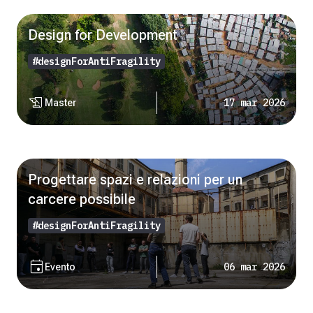
Design for Development
#designForAntiFragility
history_edu
17 mar 2026
Master
Progettare spazi e relazioni per un
carcere possibile
#designForAntiFragility
event
06 mar 2026
Evento