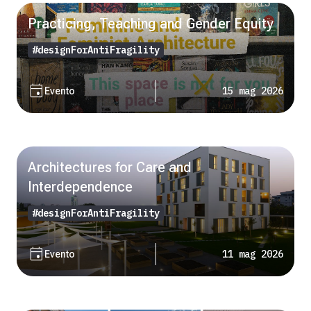
Practicing, Teaching and Gender Equity
#designForAntiFragility
event
15 mag 2026
Evento
Architectures for Care and
Interdependence
#designForAntiFragility
event
11 mag 2026
Evento