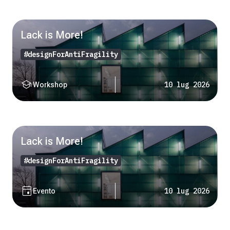
Lack is More!
#designForAntiFragility
school
10 lug 2026
Workshop
Lack is More!
#designForAntiFragility
event
10 lug 2026
Evento